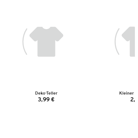
Deko-Teller
Kleiner D
3,99 €
2,
Preis: