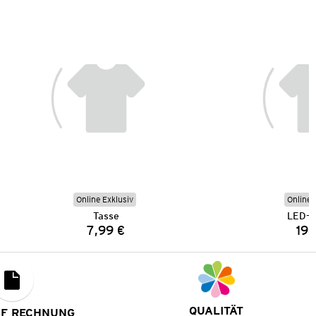
Online Exklusiv
Online 
Tasse
LED-L
7,99 €
19,
Preis:
QUALITÄT
UF RECHNUNG