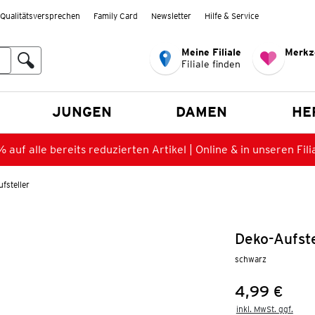
Qualitätsversprechen
Family Card
Newsletter
Hilfe & Service
Meine Filiale
Merkz
Filiale finden
en
JUNGEN
DAMEN
HE
 auf alle bereits reduzierten Artikel | Online & in unseren Fili
fsteller
Deko-Aufste
schwarz
4,99 €
Preis:
inkl. MwSt. ggf.
