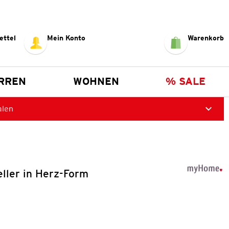
ettel
Mein Konto
Warenkorb
RREN
WOHNEN
% SALE
alen
ller in Herz-Form