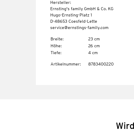
Hersteller:
Ernsting's family GmbH & Co. KG
Hugo-Ernsting-Platz 1
D-48653 Coesfeld-Lette
service@ernstings-family.com
Breite
:
23 cm
Höhe
:
26 cm
Tiefe
:
4 cm
Artikelnummer
:
8783400220
Wird