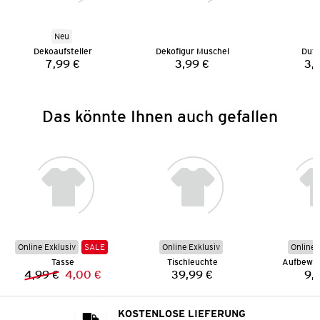
Neu
Dekoaufsteller
Dekofigur Muschel
Duft
7,99 €
3,99 €
3,
Preis:
Preis:
Das könnte Ihnen auch gefallen
Online Exklusiv
SALE
Online Exklusiv
Online 
Tasse
Tischleuchte
Aufbewa
4,99 €
4,00 €
39,99 €
9,
Vorheriger Preis:
Neuer Preis:
Preis:
KOSTENLOSE LIEFERUNG