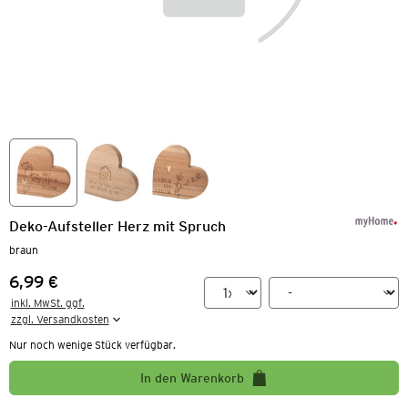
Deko-Aufsteller Herz mit Spruch
braun
6,99 €
Preis:
inkl. MwSt. ggf.

zzgl. Versandkosten
Nur noch wenige Stück verfügbar.
In den Warenkorb