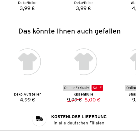
Deko-Teller
Deko-Teller
Wan
3,99 €
3,99 €
4,
Preis:
Preis:
Das könnte Ihnen auch gefallen
Online Exklusiv
SALE
Online 
Deko-Aufsteller
Kissenhülle
Shape
4,99 €
9,99 €
8,00 €
9,
Preis:
Vorheriger Preis:
Neuer Preis:
KOSTENLOSE LIEFERUNG
in alle deutschen Filialen