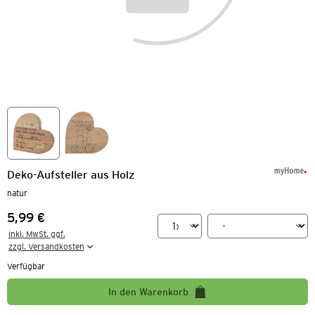
Deko-Aufsteller aus Holz
natur
5,99 €
Preis:
inkl. MwSt. ggf.

zzgl. Versandkosten
Verfügbar
In den Warenkorb