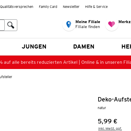
Qualitätsversprechen
Family Card
Newsletter
Hilfe & Service
Meine Filiale
Merkz
Filiale finden
en
JUNGEN
DAMEN
HE
 auf alle bereits reduzierten Artikel | Online & in unseren Fili
fsteller
Deko-Aufste
natur
5,99 €
Preis:
inkl. MwSt. ggf.
