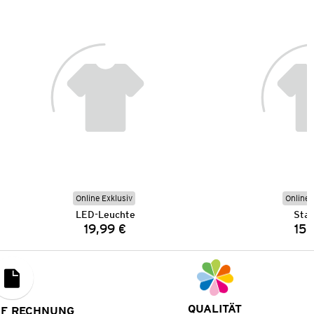
Online Exklusiv
Online 
LED-Leuchte
Sta
19,99 €
15,
Preis:
QUALITÄT
UF RECHNUNG