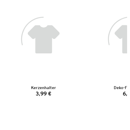
Kerzenhalter
Deko-Fi
3,99 €
6,
Preis: