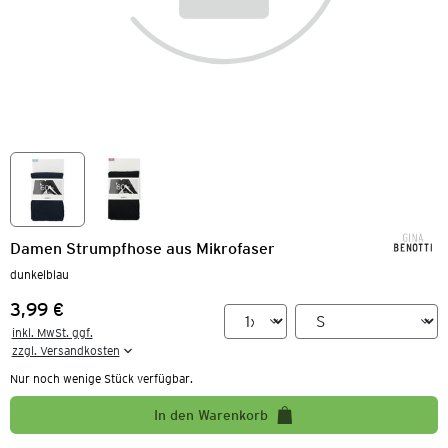
Damen Strumpfhose aus Mikrofaser
dunkelblau
3,99 €
Preis:
inkl. MwSt. ggf.

zzgl. Versandkosten
Nur noch wenige Stück verfügbar.
In den Warenkorb