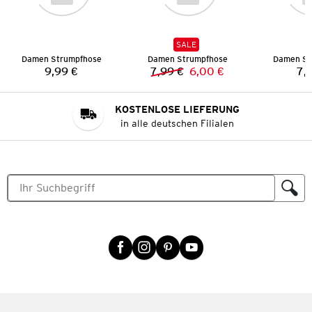
SALE
Damen Strumpfhose
Damen Strumpfhose
Damen St
9,99 €
7,99 €
6,00 €
7,
Preis:
Vorheriger Preis:
Neuer Preis:
KOSTENLOSE LIEFERUNG
in alle deutschen Filialen