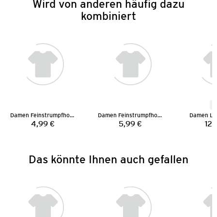
Wird von anderen häufig dazu
kombiniert
N
Damen Feinstrumpfhose
Damen Feinstrumpfhose
Damen La
4,99 €
5,99 €
12,
Preis:
Preis:
Das könnte Ihnen auch gefallen