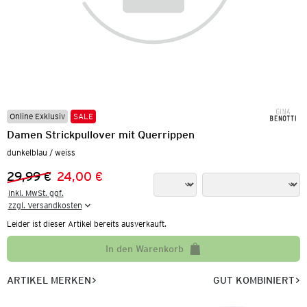
Online Exklusiv
SALE
Damen Strickpullover mit Querrippen
dunkelblau / weiss
29,99 €
24,00 €
Vorheriger Preis:
Neuer Preis:
inkl. MwSt. ggf.

zzgl. Versandkosten
Leider ist dieser Artikel bereits ausverkauft.
In den Warenkorb
ARTIKEL MERKEN
GUT KOMBINIERT