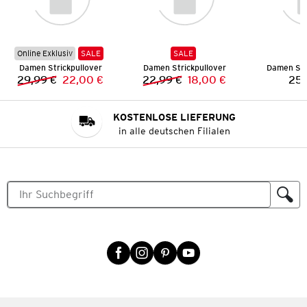
Online Exklusiv
SALE
SALE
Damen Strickpullover
Damen Strickpullover
Damen Str
29,99 €
22,00 €
22,99 €
18,00 €
25,
Vorheriger Preis:
Neuer Preis:
Vorheriger Preis:
Neuer Preis:
KOSTENLOSE LIEFERUNG
in alle deutschen Filialen