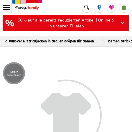
50% auf alle bereits reduzierten Artikel | Online &
in unseren Filialen
Pullover & Strickjacken in Großen Größen für Damen
Damen Strickp
Leider
Artikel leider ausverkauft
ausverkauft