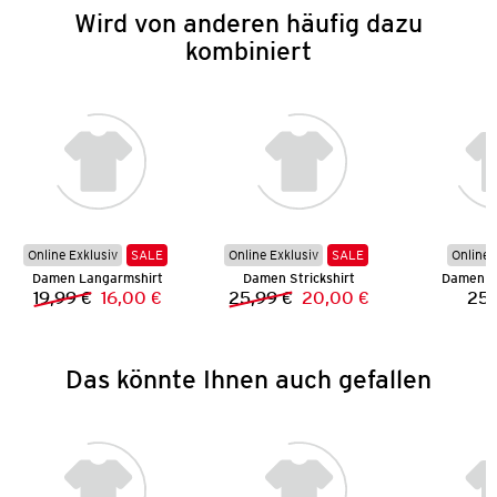
Wird von anderen häufig dazu
kombiniert
Online Exklusiv
SALE
Online Exklusiv
SALE
Online 
Damen Langarmshirt
Damen Strickshirt
Damen S
19,99 €
16,00 €
25,99 €
20,00 €
25,
Vorheriger Preis:
Neuer Preis:
Vorheriger Preis:
Neuer Preis:
Das könnte Ihnen auch gefallen