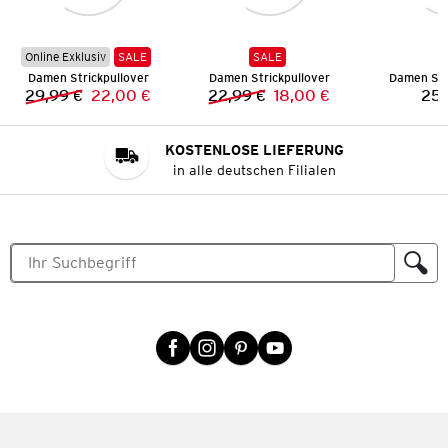
Online Exklusiv
SALE
SALE
Damen Strickpullover
Damen Strickpullover
Damen Str
29,99 €
22,00 €
22,99 €
18,00 €
25,
Vorheriger Preis:
Neuer Preis:
Vorheriger Preis:
Neuer Preis:
KOSTENLOSE LIEFERUNG
in alle deutschen Filialen