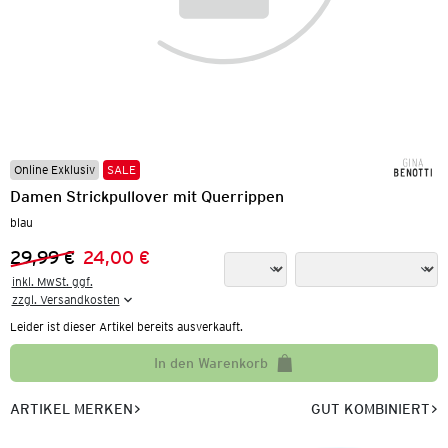
Online Exklusiv
SALE
Damen Strickpullover mit Querrippen
blau
29,99 €
24,00 €
Vorheriger Preis:
Neuer Preis:
inkl. MwSt. ggf.

zzgl. Versandkosten
Leider ist dieser Artikel bereits ausverkauft.
In den Warenkorb
ARTIKEL MERKEN
GUT KOMBINIERT