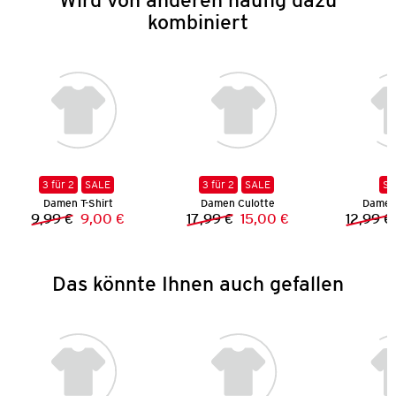
kombiniert
3 für 2
SALE
3 für 2
SALE
SA
Damen T-Shirt
Damen Culotte
Damen 
9,99 €
9,00 €
17,99 €
15,00 €
12,99 €
Vorheriger Preis:
Neuer Preis:
Vorheriger Preis:
Neuer Preis:
Das könnte Ihnen auch gefallen