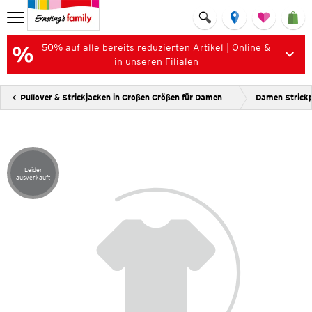
50% auf alle bereits reduzierten Artikel | Online &
in unseren Filialen
Pullover & Strickjacken in Großen Größen für Damen
Damen Strickp
Leider
Artikel leider ausverkauft
ausverkauft