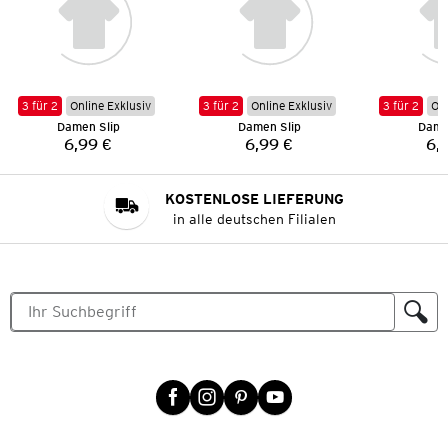
3 für 2
Online Exklusiv
3 für 2
Online Exklusiv
3 für 2
Onl
Damen Slip
Damen Slip
Dame
6,99 €
6,99 €
6,
Preis:
Preis:
KOSTENLOSE LIEFERUNG
in alle deutschen Filialen