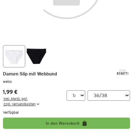
Damen Slip mit Webbund
weiss
1,99 €
Preis:
inkl. MwSt. ggf.

zzgl. Versandkosten
Verfügbar
In den Warenkorb