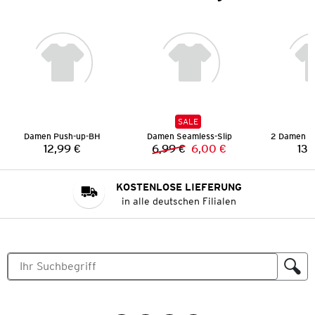
SALE
Damen Push-up-BH
Damen Seamless-Slip
2 Damen U
12,99 €
6,99 €
6,00 €
13,
Preis:
Vorheriger Preis:
Neuer Preis:
KOSTENLOSE LIEFERUNG
in alle deutschen Filialen