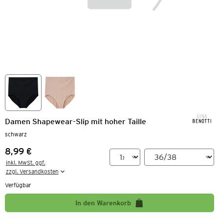
Damen Shapewear-Slip mit hoher Taille
schwarz
8,99 €
Preis:
inkl. MwSt. ggf.

zzgl. Versandkosten
Verfügbar
In den Warenkorb