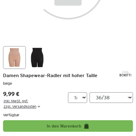
Damen Shapewear-Radler mit hoher Taille
beige
9,99 €
Preis:
inkl. MwSt. ggf.

zzgl. Versandkosten
Verfügbar
In den Warenkorb