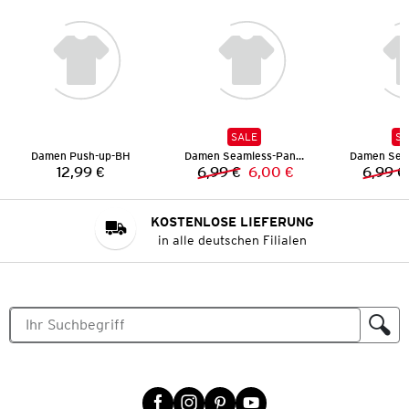
SALE
SA
Damen Push-up-BH
Damen Seamless-Panty
12,99 €
6,99 €
6,00 €
6,99 €
Preis:
Vorheriger Preis:
Neuer Preis:
KOSTENLOSE LIEFERUNG
in alle deutschen Filialen