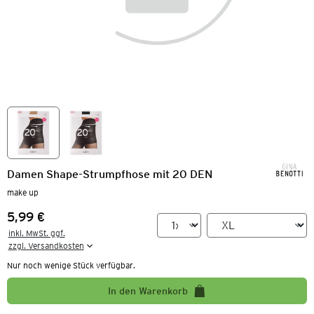
Damen Shape-Strumpfhose mit 20 DEN
make up
5,99 €
Preis:
inkl. MwSt. ggf.

zzgl. Versandkosten
Nur noch wenige Stück verfügbar.
In den Warenkorb