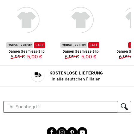
Online Exklusiv
SALE
Online Exklusiv
SALE
SA
Damen Seamless-Slip
Damen Seamless-Slip
Damen Sea
6,99 €
5,00 €
6,99 €
5,00 €
6,99 €
Vorheriger Preis:
Neuer Preis:
Vorheriger Preis:
Neuer Preis:
KOSTENLOSE LIEFERUNG
in alle deutschen Filialen