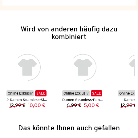
Wird von anderen häufig dazu
kombiniert
Online Exklusiv
SALE
Online Exklusiv
SALE
Online Exkl
2 Damen Seamless-Slips
Damen Seamless-Panty
Damen 
12,99 €
10,00 €
6,99 €
5,00 €
12,99 €
Vorheriger Preis:
Neuer Preis:
Vorheriger Preis:
Neuer Preis:
Das könnte Ihnen auch gefallen