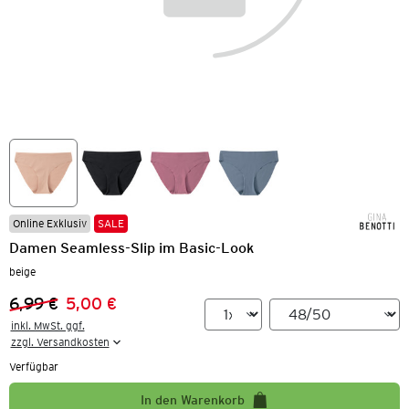
Online Exklusiv
SALE
Damen Seamless-Slip im Basic-Look
beige
6,99 €
5,00 €
Vorheriger Preis:
Neuer Preis:
inkl. MwSt. ggf.

zzgl. Versandkosten
Verfügbar
In den Warenkorb