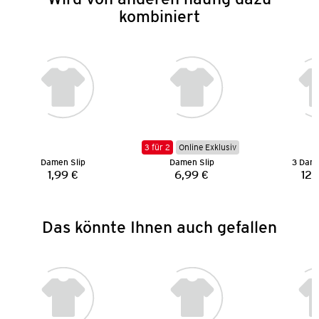
kombiniert
3 für 2
Online Exklusiv
Damen Slip
Damen Slip
3 Dame
1,99 €
6,99 €
12,
Preis:
Preis:
Das könnte Ihnen auch gefallen