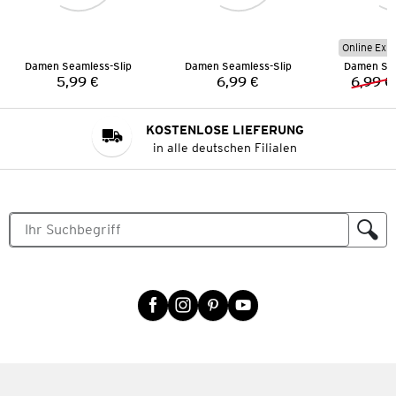
Online Exkl
Damen Seamless-Slip
Damen Seamless-Slip
Damen Sea
5,99 €
6,99 €
6,99 €
Preis:
Preis:
KOSTENLOSE LIEFERUNG
in alle deutschen Filialen