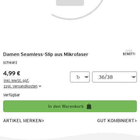
Damen Seamless-Slip aus Mikrofaser
schwarz
4,99 €
Preis:
inkl. MwSt. ggf.

zzgl. Versandkosten
Verfügbar
In den Warenkorb
ARTIKEL MERKEN
GUT KOMBINIERT