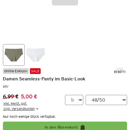
Online Exklusiv
SALE
Damen Seamless-Panty im Basic-Look
oliv
6,99 €
5,00 €
Vorheriger Preis:
Neuer Preis:
inkl. MwSt. ggf.

zzgl. Versandkosten
Nur noch wenige Stück verfügbar.
In den Warenkorb