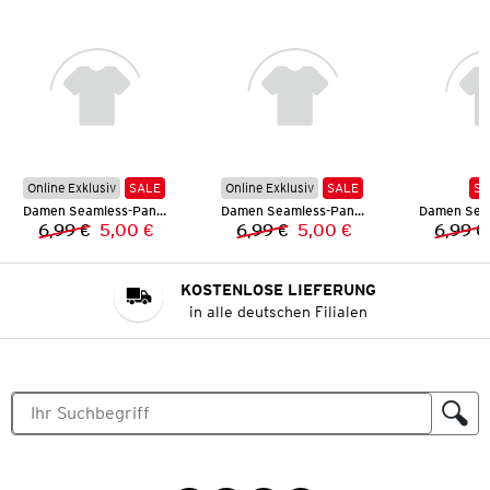
Online Exklusiv
SALE
Online Exklusiv
SALE
SA
Damen Seamless-Panty
Damen Seamless-Panty
6,99 €
5,00 €
6,99 €
5,00 €
6,99 €
Vorheriger Preis:
Neuer Preis:
Vorheriger Preis:
Neuer Preis:
KOSTENLOSE LIEFERUNG
in alle deutschen Filialen