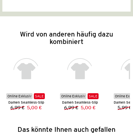
Wird von anderen häufig dazu
kombiniert
Online Exklusiv
SALE
Online Exklusiv
SALE
Online Exkl
Damen Seamless-Slip
Damen Seamless-Slip
6,99 €
5,00 €
6,99 €
5,00 €
5,99 €
Vorheriger Preis:
Neuer Preis:
Vorheriger Preis:
Neuer Preis:
Das könnte Ihnen auch gefallen