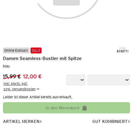
Online Exklusiv
SALE
Damen Seamless-Bustier mit Spitze
blau
15,99 €
12,00 €
Vorheriger Preis:
Neuer Preis:
inkl. MwSt. ggf.

zzgl. Versandkosten
Leider ist dieser Artikel bereits ausverkauft.
In den Warenkorb
ARTIKEL MERKEN
GUT KOMBINIERT