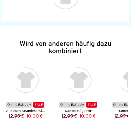
Wird von anderen häufig dazu
kombiniert
Online Exklusiv
SALE
Online Exklusiv
SALE
Online Exkl
2 Damen Seamless-Slips
Damen Bügel-BH
Damen 
12,99 €
10,00 €
12,99 €
10,00 €
12,99 €
Vorheriger Preis:
Neuer Preis:
Vorheriger Preis:
Neuer Preis: