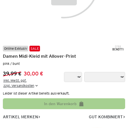
Online Exklusiv
SALE
Damen Midi-Kleid mit Allover-Print
pink / bunt
39,99 €
30,00 €
Vorheriger Preis:
Neuer Preis:
inkl. MwSt. ggf.

zzgl. Versandkosten
Leider ist dieser Artikel bereits ausverkauft.
In den Warenkorb
ARTIKEL MERKEN
GUT KOMBINIERT