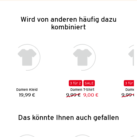
Wird von anderen häufig dazu
kombiniert
3 für 2
SALE
3 für 2
Damen Kleid
Damen T-Shirt
Damen 
19,99 €
9,99 €
9,00 €
9,99 €
Preis:
Vorheriger Preis:
Neuer Preis:
Das könnte Ihnen auch gefallen