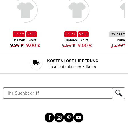
3 für 2
SALE
3 für 2
SALE
Online Exkl
Damen T-Shirt
Damen T-Shirt
Damen
9,99 €
9,00 €
9,99 €
9,00 €
35,99 €
Vorheriger Preis:
Neuer Preis:
Vorheriger Preis:
Neuer Preis:
KOSTENLOSE LIEFERUNG
in alle deutschen Filialen