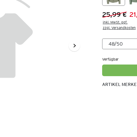
25,99 €
21
Vorheriger 
Neuer Preis
inkl. MwSt. ggf.

zzgl. Versandkosten
Verfügbar
ARTIKEL MERK