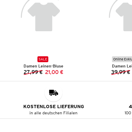
SALE
Online Exkl
Damen Leinen-Bluse
Damen Lei
27,99 €
21,00 €
39,99 €
Vorheriger Preis:
Neuer Preis:
KOSTENLOSE LIEFERUNG
4
in alle deutschen Filialen
100