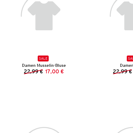
SALE
SA
Damen Musselin-Bluse
Damen
22,99 €
17,00 €
22,99 €
Vorheriger Preis:
Neuer Preis: