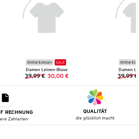
Online Exklusiv
SALE
Online Exkl
Damen Leinen-Bluse
Damen Le
39,99 €
30,00 €
39,99 €
Vorheriger Preis:
Neuer Preis:
QUALITÄT
UF RECHNUNG
die glücklich macht
tere Zahlarten