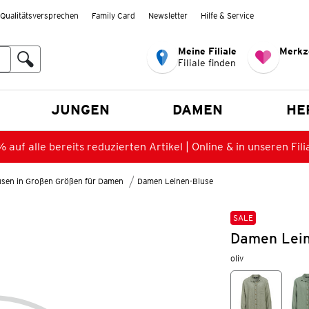
Qualitätsversprechen
Family Card
Newsletter
Hilfe & Service
Meine Filiale
Merkz
Filiale finden
en
JUNGEN
DAMEN
HE
 auf alle bereits reduzierten Artikel | Online & in unseren Fili
lusen in Großen Größen für Damen
Damen Leinen-Bluse
SALE
Damen Lein
oliv