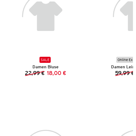
SALE
Online Exkl
Damen Bluse
Damen Lein
22,99 €
18,00 €
59,99 €
Vorheriger Preis:
Neuer Preis: