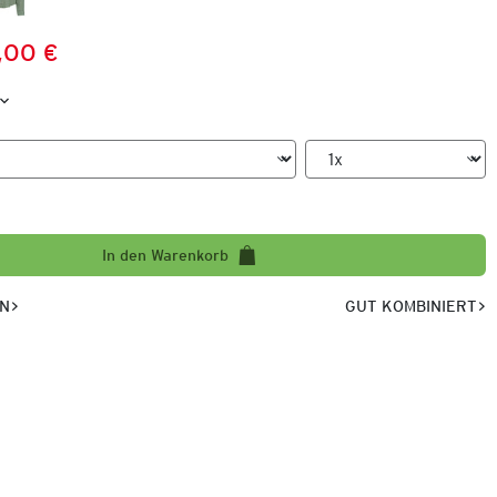
,00 €
Preis:
:
In den Warenkorb
EN
GUT KOMBINIERT