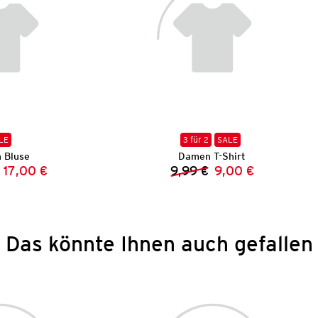
LE
3 für 2
SALE
 Bluse
Damen T-Shirt
17,00 €
9,99 €
9,00 €
Vorheriger Preis:
Neuer Preis:
Vorheriger Preis:
Neuer Preis:
Das könnte Ihnen auch gefallen