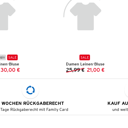
usiv
SALE
SALE
nen-Bluse
Damen Leinen-Bluse
30,00 €
25,99 €
21,00 €
Vorheriger Preis:
Neuer Preis:
Vorheriger Preis:
Neuer Preis:
 WOCHEN RÜCKGABERECHT
KAUF A
 Tage Rückgaberecht mit Family Card
und wei