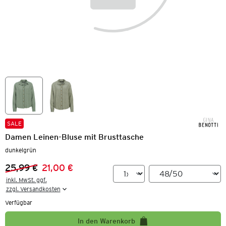
SALE
Damen Leinen-Bluse mit Brusttasche
dunkelgrün
25,99 €
21,00 €
Vorheriger Preis:
Neuer Preis:
inkl. MwSt. ggf.

zzgl. Versandkosten
Verfügbar
In den Warenkorb