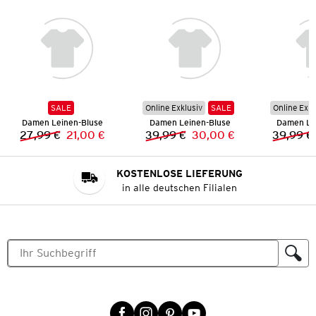
SALE
Online Exklusiv
SALE
Online Exkl
Damen Leinen-Bluse
Damen Leinen-Bluse
Damen Le
27,99 €
21,00 €
39,99 €
30,00 €
39,99 €
Vorheriger Preis:
Neuer Preis:
Vorheriger Preis:
Neuer Preis:
KOSTENLOSE LIEFERUNG
in alle deutschen Filialen