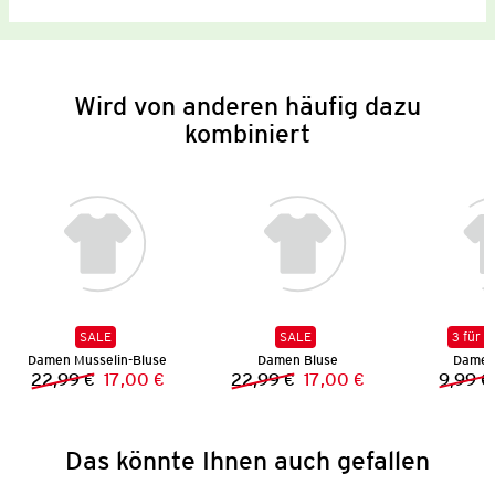
Wird von anderen häufig dazu
kombiniert
SALE
SALE
3 für 2
Damen Musselin-Bluse
Damen Bluse
Damen 
22,99 €
17,00 €
22,99 €
17,00 €
9,99 €
Vorheriger Preis:
Neuer Preis:
Vorheriger Preis:
Neuer Preis:
Das könnte Ihnen auch gefallen