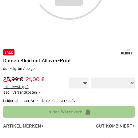
SALE
Damen Kleid mit Allover-Print
dunkelgrün / beige
25,99 €
21,00 €
Vorheriger Preis:
Neuer Preis:
inkl. MwSt. ggf.

zzgl. Versandkosten
Leider ist dieser Artikel bereits ausverkauft.
In den Warenkorb
ARTIKEL MERKEN
GUT KOMBINIERT