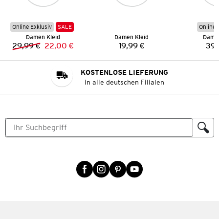
Online Exklusiv
SALE
Online 
Damen Kleid
Damen Kleid
Damen
29,99 €
22,00 €
19,99 €
39,
Vorheriger Preis:
Neuer Preis:
Preis:
KOSTENLOSE LIEFERUNG
in alle deutschen Filialen