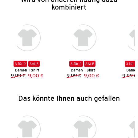
kombiniert
3 für 2
SALE
3 für 2
SALE
3 für 2
Damen T-Shirt
Damen T-Shirt
Damen 
9,99 €
9,00 €
9,99 €
9,00 €
9,99 €
Vorheriger Preis:
Neuer Preis:
Vorheriger Preis:
Neuer Preis:
Das könnte Ihnen auch gefallen