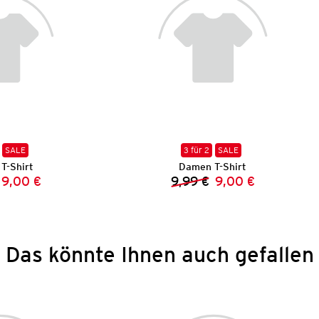
SALE
3 für 2
SALE
T-Shirt
Damen T-Shirt
9,00 €
9,99 €
9,00 €
Vorheriger Preis:
Neuer Preis:
Vorheriger Preis:
Neuer Preis:
Das könnte Ihnen auch gefallen