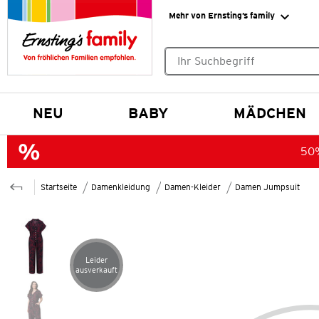
Mehr von Ernsting’s family
Keine Suchvorschläge gefund
NEU
BABY
MÄDCHEN
50%
Startseite
Damenkleidung
Damen-Kleider
Damen Jumpsuit
Leider
Artikel leider ausverkauft
ausverkauft