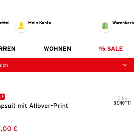
ettel
Mein Konto
Warenkorb
RREN
WOHNEN
% SALE
alen
LE
suit mit Allover-Print
,00 €
Preis:
: