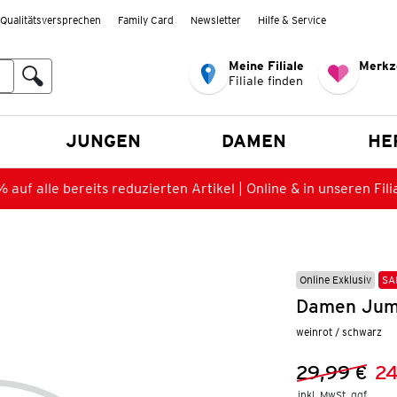
Qualitätsversprechen
Family Card
Newsletter
Hilfe & Service
Meine Filiale
Merkz
Filiale finden
en
JUNGEN
DAMEN
HE
 auf alle bereits reduzierten Artikel | Online & in unseren Fili
Online Exklusiv
SA
Damen Jump
weinrot / schwarz
29,99 €
24
Vorheriger 
Neuer Preis
inkl. MwSt. ggf.
