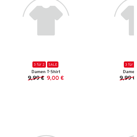
3 für 2
SALE
3 für 2
Damen T-Shirt
Damen 
9,99 €
9,00 €
9,99 €
Vorheriger Preis:
Neuer Preis: