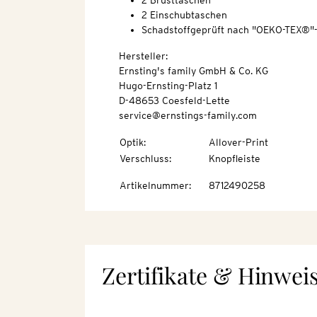
2 Brusttaschen
2 Einschubtaschen
Schadstoffgeprüft nach "OEKO-TEX®"
Hersteller:
Ernsting's family GmbH & Co. KG
Hugo-Ernsting-Platz 1
D-48653 Coesfeld-Lette
service@ernstings-family.com
Optik
:
Allover-Print
Verschluss
:
Knopfleiste
Artikelnummer
:
8712490258
Zertifikate & Hinwei