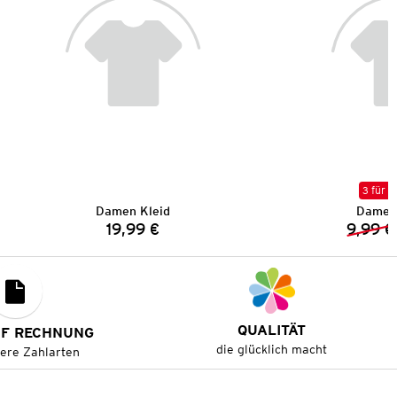
3 für 2
Damen Kleid
Damen 
19,99 €
9,99 €
Preis:
QUALITÄT
UF RECHNUNG
die glücklich macht
tere Zahlarten