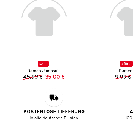
SALE
3 für 2
Damen Jumpsuit
Damen 
45,99 €
35,00 €
9,99 €
Vorheriger Preis:
Neuer Preis:
KOSTENLOSE LIEFERUNG
4
in alle deutschen Filialen
100