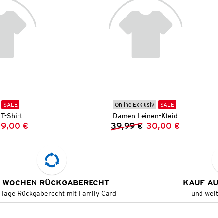
SALE
Online Exklusiv
SALE
T-Shirt
Damen Leinen-Kleid
9,00 €
39,99 €
30,00 €
Vorheriger Preis:
Neuer Preis:
Vorheriger Preis:
Neuer Preis:
 WOCHEN RÜCKGABERECHT
KAUF A
 Tage Rückgaberecht mit Family Card
und wei