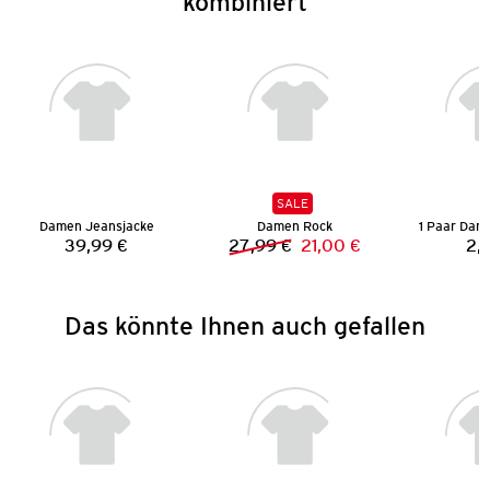
kombiniert
SALE
Damen Jeansjacke
Damen Rock
39,99 €
27,99 €
21,00 €
2,
Preis:
Vorheriger Preis:
Neuer Preis:
Das könnte Ihnen auch gefallen