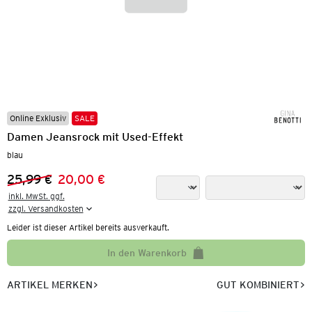
Online Exklusiv
SALE
Damen Jeansrock mit Used-Effekt
blau
25,99 €
20,00 €
Vorheriger Preis:
Neuer Preis:
inkl. MwSt. ggf.

zzgl. Versandkosten
Leider ist dieser Artikel bereits ausverkauft.
In den Warenkorb
ARTIKEL MERKEN
GUT KOMBINIERT