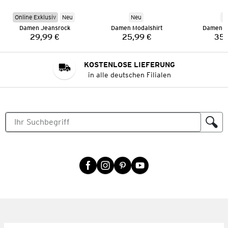
Online Exklusiv
Neu
Neu
N
Damen Jeansrock
Damen Modalshirt
Damen St
29,99 €
25,99 €
35,
Preis:
Preis:
KOSTENLOSE LIEFERUNG
in alle deutschen Filialen