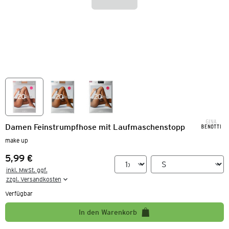
Damen Feinstrumpfhose mit Laufmaschenstopp
make up
5,99 €
Preis:
inkl. MwSt. ggf.

zzgl. Versandkosten
Verfügbar
In den Warenkorb