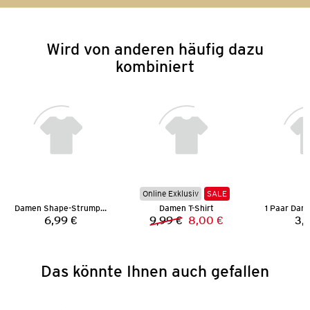
Wird von anderen häufig dazu
kombiniert
Online Exklusiv
SALE
Damen Shape-Strumpfhose
Damen T-Shirt
6,99 €
9,99 €
8,00 €
3,
Preis:
Vorheriger Preis:
Neuer Preis:
Das könnte Ihnen auch gefallen