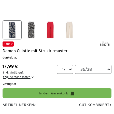
3 für 2
Damen Culotte mit Strukturmuster
dunkelblau
17,99 €
Preis:
inkl. MwSt. ggf.

zzgl. Versandkosten
Verfügbar
In den Warenkorb
ARTIKEL MERKEN
GUT KOMBINIERT