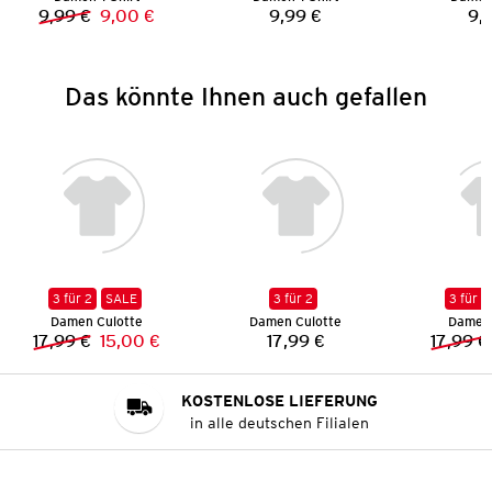
9,99 €
9,00 €
9,99 €
9,
Vorheriger Preis:
Neuer Preis:
Preis:
Das könnte Ihnen auch gefallen
3 für 2
SALE
3 für 2
3 für 2
Damen Culotte
Damen Culotte
Damen 
17,99 €
15,00 €
17,99 €
17,99 €
Vorheriger Preis:
Neuer Preis:
Preis:
KOSTENLOSE LIEFERUNG
in alle deutschen Filialen