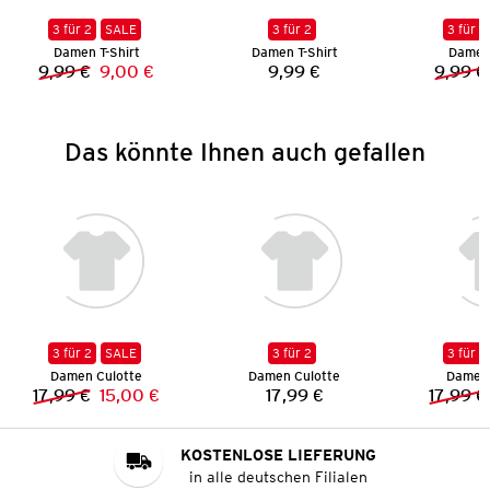
3 für 2
SALE
3 für 2
3 für 2
Damen T-Shirt
Damen T-Shirt
Damen 
9,99 €
9,00 €
9,99 €
9,99 €
Vorheriger Preis:
Neuer Preis:
Preis:
Das könnte Ihnen auch gefallen
3 für 2
SALE
3 für 2
3 für 2
Damen Culotte
Damen Culotte
Damen 
17,99 €
15,00 €
17,99 €
17,99 €
Vorheriger Preis:
Neuer Preis:
Preis:
KOSTENLOSE LIEFERUNG
in alle deutschen Filialen