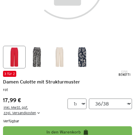
3 für 2
Damen Culotte mit Strukturmuster
rot
17,99 €
Preis:
inkl. MwSt. ggf.

zzgl. Versandkosten
Verfügbar
In den Warenkorb