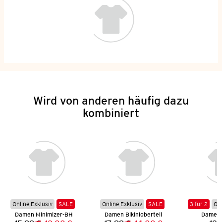
Wird von anderen häufig dazu
kombiniert
Online Exklusiv
SALE
Online Exklusiv
SALE
3 für 2
Onl
Damen Minimizer-BH
Damen Bikinioberteil
Damen 