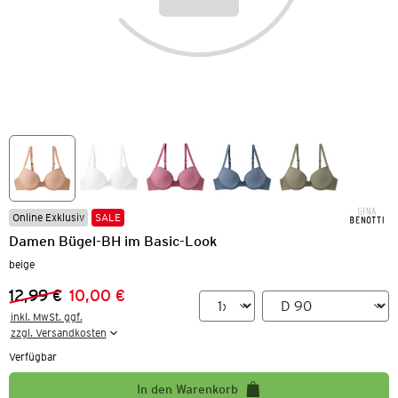
Online Exklusiv
SALE
Damen Bügel-BH im Basic-Look
beige
12,99 €
10,00 €
Vorheriger Preis:
Neuer Preis:
inkl. MwSt. ggf.

zzgl. Versandkosten
Verfügbar
In den Warenkorb