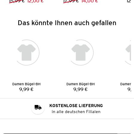
15,99 €
12,00 €
17,99 €
14,00 €
12,
Vorheriger Preis:
Neuer Preis:
Vorheriger Preis:
Neuer Preis:
Das könnte Ihnen auch gefallen
Damen Bügel-BH
Damen Bügel-BH
Damen 
9,99 €
9,99 €
9,
Preis:
Preis:
KOSTENLOSE LIEFERUNG
in alle deutschen Filialen