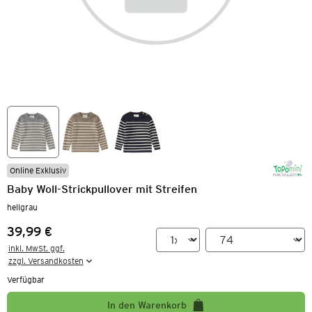
Online Exklusiv
Baby Woll-Strickpullover mit Streifen
hellgrau
39,99 €
Preis:
inkl. MwSt. ggf.

zzgl. Versandkosten
Verfügbar
In den Warenkorb