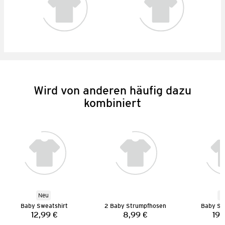
Wird von anderen häufig dazu
kombiniert
Neu
N
Baby Sweatshirt
2 Baby Strumpfhosen
Baby St
12,99 €
8,99 €
19,
Preis:
Preis: