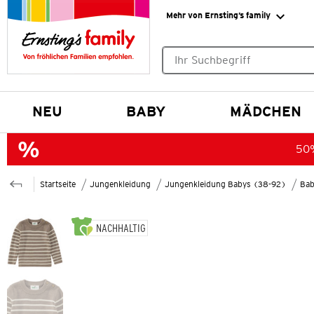
Mehr von Ernsting’s family
Keine Suchvorschläge gefund
NEU
BABY
MÄDCHEN
50%
Startseite
Jungenkleidung
Jungenkleidung Babys (38-92)
Bab
NACHHALTIG