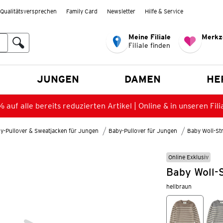
Qualitätsversprechen
Family Card
Newsletter
Hilfe & Service
Meine Filiale
Merkz
Filiale finden
en
JUNGEN
DAMEN
HE
 auf alle bereits reduzierten Artikel | Online & in unseren Fili
y-Pullover & Sweatjacken für Jungen
Baby-Pullover für Jungen
Baby Woll-Str
Online Exklusiv
Baby Woll-S
hellbraun