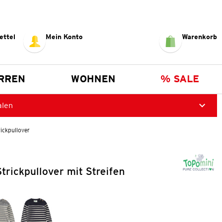
ettel
Mein Konto
Warenkorb
RREN
WOHNEN
% SALE
alen
ickpullover
trickpullover mit Streifen