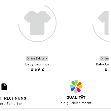
Online Exklusiv
Online 
Baby Leggings
Baby Lan
8,99 €
8,
Preis:
QUALITÄT
UF RECHNUNG
die glücklich macht
tere Zahlarten