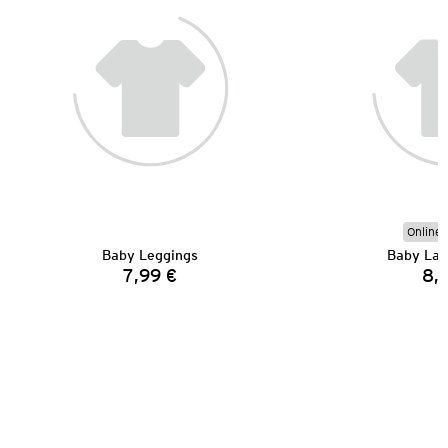
Online 
Baby Leggings
Baby Lan
7,99 €
8,
Preis: