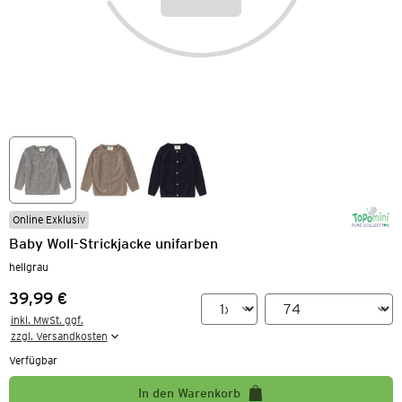
Online Exklusiv
Baby Woll-Strickjacke unifarben
hellgrau
39,99 €
Preis:
inkl. MwSt. ggf.

zzgl. Versandkosten
Verfügbar
In den Warenkorb