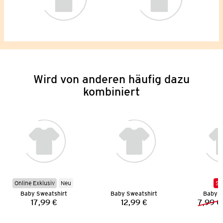
Wird von anderen häufig dazu
kombiniert
Online Exklusiv
Neu
SA
Baby Sweatshirt
Baby Sweatshirt
Baby L
17,99 €
12,99 €
7,99 €
Preis:
Preis: