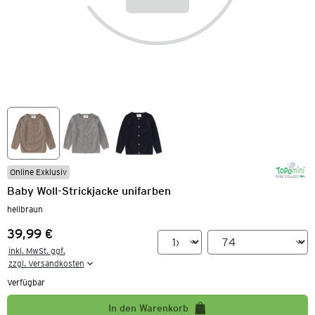
Online Exklusiv
Baby Woll-Strickjacke unifarben
hellbraun
39,99 €
Preis:
inkl. MwSt. ggf.

zzgl. Versandkosten
Verfügbar
In den Warenkorb