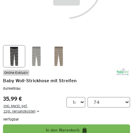
Online Exklusiv
Baby Woll-Strickhose mit Streifen
dunkelblau
35,99 €
Preis:
inkl. MwSt. ggf.

zzgl. Versandkosten
Verfügbar
In den Warenkorb