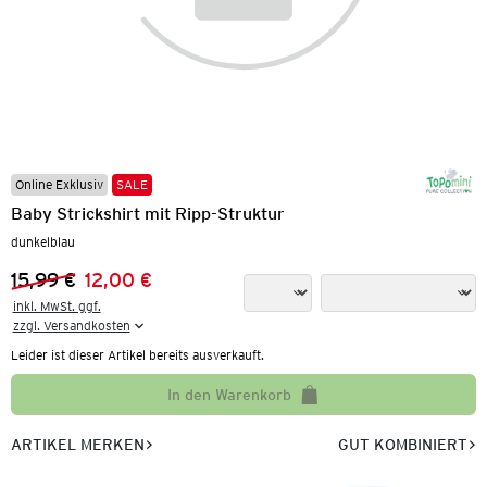
Online Exklusiv
SALE
Baby Strickshirt mit Ripp-Struktur
dunkelblau
15,99 €
12,00 €
Vorheriger Preis:
Neuer Preis:
inkl. MwSt. ggf.

zzgl. Versandkosten
Leider ist dieser Artikel bereits ausverkauft.
In den Warenkorb
ARTIKEL MERKEN
GUT KOMBINIERT