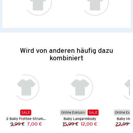
Wird von anderen häufig dazu
kombiniert
SALE
Online Exklusiv
SALE
Online Exkl
2 Baby Frottee-Strumpfhosen
Baby Langarmbody
Baby Muss
9,99 €
7,00 €
15,99 €
12,00 €
22,99 €
Vorheriger Preis:
Neuer Preis:
Vorheriger Preis:
Neuer Preis: