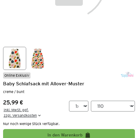
Online Exklusiv
Baby Schlafsack mit Allover-Muster
creme / bunt
25,99 €
Preis:
inkl. MwSt. ggf.

zzgl. Versandkosten
Nur noch wenige Stück verfügbar.
In den Warenkorb