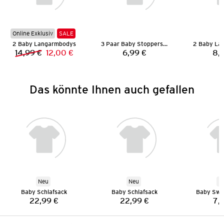
Online Exklusiv
SALE
2 Baby Langarmbodys
3 Paar Baby Stoppersocken
2 Baby La
14,99 €
12,00 €
6,99 €
8,
Vorheriger Preis:
Neuer Preis:
Preis:
Das könnte Ihnen auch gefallen
Neu
Neu
N
Baby Schlafsack
Baby Schlafsack
Baby Swe
22,99 €
22,99 €
7,
Preis:
Preis: