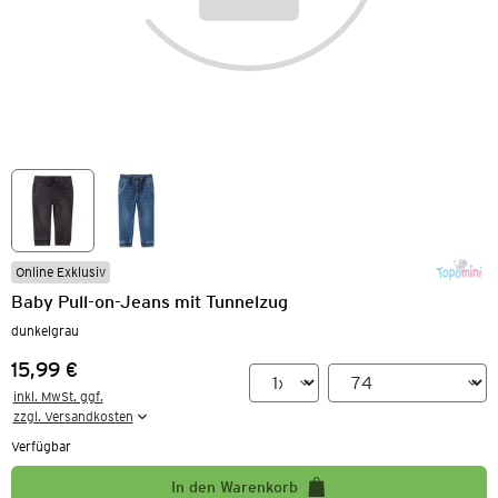
Online Exklusiv
Baby Pull-on-Jeans mit Tunnelzug
dunkelgrau
15,99 €
Preis:
inkl. MwSt. ggf.

zzgl. Versandkosten
Verfügbar
In den Warenkorb