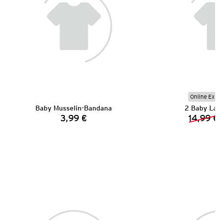
Online Exkl
Baby Musselin-Bandana
2 Baby La
3,99 €
14,99 €
Preis: