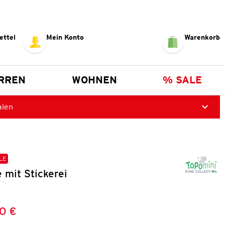
ettel
Mein Konto
Warenkorb
RREN
WOHNEN
% SALE
alen
LE
mit Stickerei
0 €
Preis:
: