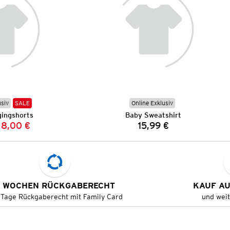
usiv
SALE
Online Exklusiv
ingshorts
Baby Sweatshirt
8,00 €
15,99 €
Vorheriger Preis:
Neuer Preis:
Preis:
 WOCHEN RÜCKGABERECHT
KAUF A
 Tage Rückgaberecht mit Family Card
und wei