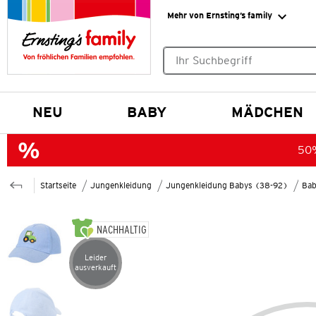
Mehr von Ernsting’s family
Keine Suchvorschläge gefund
NEU
BABY
MÄDCHEN
50%
Startseite
Jungenkleidung
Jungenkleidung Babys (38-92)
Bab
NACHHALTIG
Leider
Artikel leider ausverkauft
ausverkauft