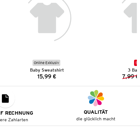
Online Exklusiv
SA
Baby Sweatshirt
3 Bab
15,99 €
7,99 €
Preis:
QUALITÄT
UF RECHNUNG
die glücklich macht
tere Zahlarten