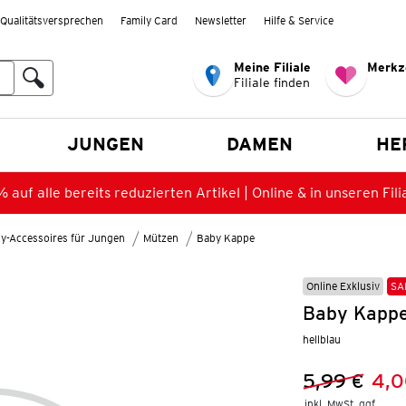
Qualitätsversprechen
Family Card
Newsletter
Hilfe & Service
Meine Filiale
Merkz
Filiale finden
en
JUNGEN
DAMEN
HE
 auf alle bereits reduzierten Artikel | Online & in unseren Fili
y-Accessoires für Jungen
Mützen
Baby Kappe
Online Exklusiv
SA
Baby Kappe 
hellblau
5,99 €
4,0
Vorheriger 
Neuer Preis
inkl. MwSt. ggf.
