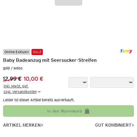
Online Exklusiv
SALE
Baby Badeanzug mit Seersucker-Streifen
gelb / weiss
12,99 €
10,00 €
Vorheriger Preis:
Neuer Preis:
inkl. MwSt. ggf.

zzgl. Versandkosten
Leider ist dieser Artikel bereits ausverkauft.
In den Warenkorb
ARTIKEL MERKEN
GUT KOMBINIERT