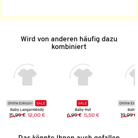
Wird von anderen häufig dazu
kombiniert
Online Exklusiv
SALE
SALE
Online Exkl
Baby Langarmbody
Baby Hut
Baby 
15,99 €
12,00 €
6,99 €
5,50 €
19,99 €
Vorheriger Preis:
Neuer Preis:
Vorheriger Preis:
Neuer Preis:
Das könnte Ihnen auch gefallen