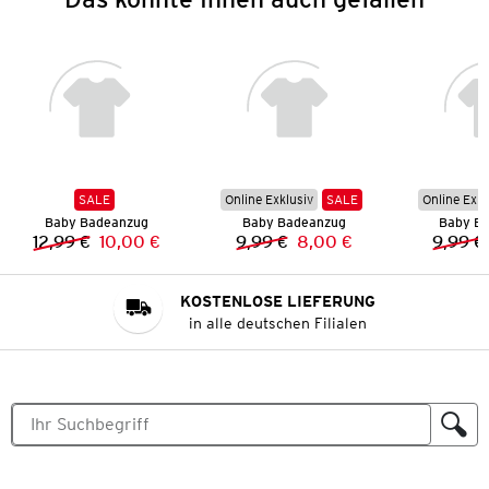
SALE
Online Exklusiv
SALE
Online Exkl
Baby Badeanzug
Baby Badeanzug
Baby B
12,99 €
10,00 €
9,99 €
8,00 €
9,99 €
Vorheriger Preis:
Neuer Preis:
Vorheriger Preis:
Neuer Preis:
KOSTENLOSE LIEFERUNG
in alle deutschen Filialen