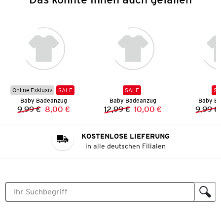
Online Exklusiv
SALE
SALE
SA
Baby Badeanzug
Baby Badeanzug
Baby B
9,99 €
8,00 €
12,99 €
10,00 €
9,99 €
Vorheriger Preis:
Neuer Preis:
Vorheriger Preis:
Neuer Preis:
KOSTENLOSE LIEFERUNG
in alle deutschen Filialen