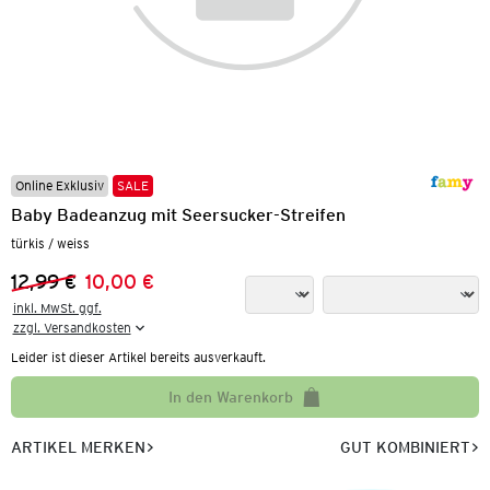
Online Exklusiv
SALE
Baby Badeanzug mit Seersucker-Streifen
türkis / weiss
12,99 €
10,00 €
Vorheriger Preis:
Neuer Preis:
inkl. MwSt. ggf.

zzgl. Versandkosten
Leider ist dieser Artikel bereits ausverkauft.
In den Warenkorb
ARTIKEL MERKEN
GUT KOMBINIERT