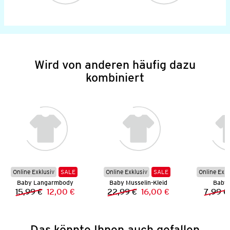
Wird von anderen häufig dazu
kombiniert
Online Exklusiv
SALE
Online Exklusiv
SALE
Online Exkl
Baby Langarmbody
Baby Musselin-Kleid
Baby 
15,99 €
12,00 €
22,99 €
16,00 €
7,99 €
Vorheriger Preis:
Neuer Preis:
Vorheriger Preis:
Neuer Preis:
Das könnte Ihnen auch gefallen