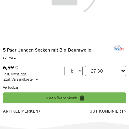
5 Paar Jungen Socken mit Bio-Baumwolle
schwarz
6,99 €
Preis:
inkl. MwSt. ggf.

zzgl. Versandkosten
Verfügbar
In den Warenkorb
ARTIKEL MERKEN
GUT KOMBINIERT