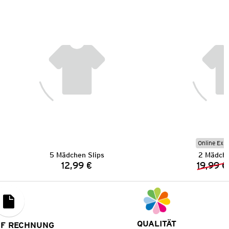
Online Exkl
5 Mädchen Slips
2 Mädche
12,99 €
19,99 €
Preis:
QUALITÄT
UF RECHNUNG