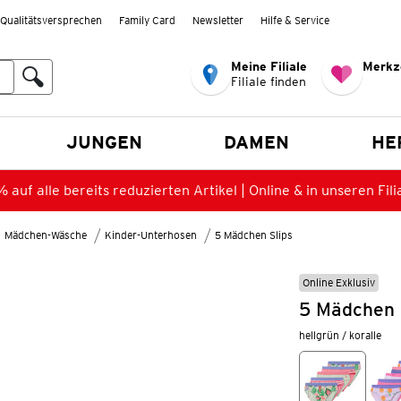
Qualitätsversprechen
Family Card
Newsletter
Hilfe & Service
Meine Filiale
Merkz
Filiale finden
en
JUNGEN
DAMEN
HE
 auf alle bereits reduzierten Artikel | Online & in unseren Fili
Mädchen-Wäsche
Kinder-Unterhosen
5 Mädchen Slips
Online Exklusiv
5 Mädchen S
hellgrün / koralle