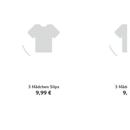
3 Mädchen Slips
3 Mädch
9,99 €
9,
Preis: