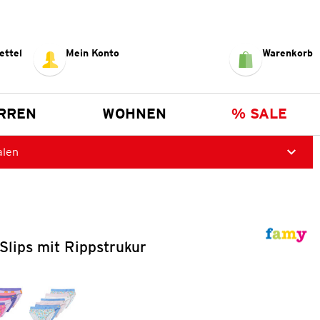
ettel
Mein Konto
Warenkorb
RREN
WOHNEN
% SALE
alen
lips mit Rippstrukur