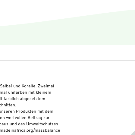
 Salbei und Koralle. Zweimal
imal unifarben mit kleinem
mit farblich abgesetztem
chnitten.
t unseren Produkten mit dem
nen wertvollen Beitrag zur
baus und des Umweltschutzes
onmadeinafrica.org/massbalance