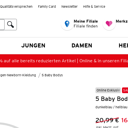
Qualitätsversprechen
Family Card
Newsletter
Hilfe & Service
Meine Filiale
Merkz
Filiale finden
en
JUNGEN
DAMEN
HE
 auf alle bereits reduzierten Artikel | Online & in unseren Fili
gen-Newborn-Kleidung
5 Baby Bodys
Online Exklusiv
SA
5 Baby Bod
dunkelblau / hellblau
20,99 €
16
Vorheriger 
Neuer Preis
inkl. MwSt. ggf.
