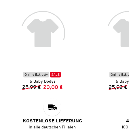
Online Exklusiv
SALE
Online Exkl
5 Baby Bodys
5 Baby
25,99 €
20,00 €
25,99 €
Vorheriger Preis:
Neuer Preis:
KOSTENLOSE LIEFERUNG
4
in alle deutschen Filialen
100