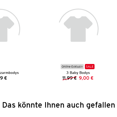
Online Exklusiv
SALE
rzarmbodys
3 Baby Bodys
9 €
11,99 €
9,00 €
Preis:
Vorheriger Preis:
Neuer Preis:
Das könnte Ihnen auch gefallen