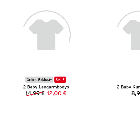
Online Exklusiv
SALE
2 Baby Langarmbodys
2 Baby Ku
14,99 €
12,00 €
8,9
Vorheriger Preis:
Neuer Preis: