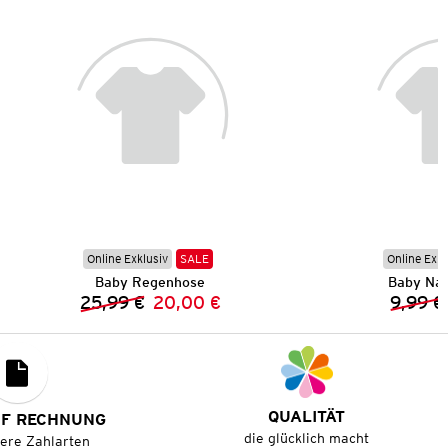
Online Exklusiv
SALE
Online Exkl
Baby Regenhose
Baby Na
25,99 €
20,00 €
9,99 €
Vorheriger Preis:
Neuer Preis:
QUALITÄT
UF RECHNUNG
die glücklich macht
tere Zahlarten