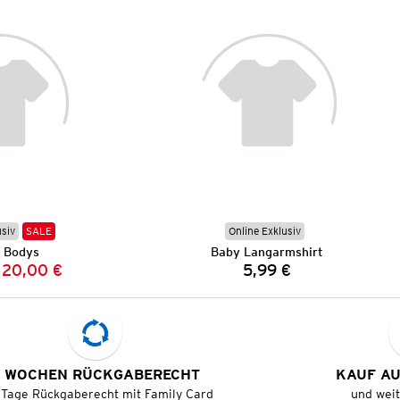
usiv
SALE
Online Exklusiv
 Bodys
Baby Langarmshirt
20,00 €
5,99 €
Vorheriger Preis:
Neuer Preis:
Preis:
 WOCHEN RÜCKGABERECHT
KAUF A
 Tage Rückgaberecht mit Family Card
und wei