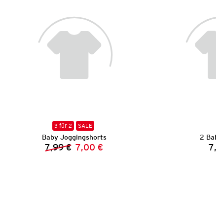
3 für 2
SALE
Baby Joggingshorts
2 Bab
7,99 €
7,00 €
7,
Vorheriger Preis:
Neuer Preis: