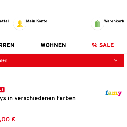
ettel
Mein Konto
Warenkorb
RREN
WOHNEN
% SALE
alen
LE
ys in verschiedenen Farben
,00 €
Preis:
: