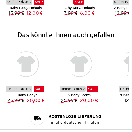
Online Exklusiv
SALE
SALE
Online Exkl
Baby Langarmbody
Baby Kurzarmbody
2 Baby Cap
15,99 €
12,00 €
7,99 €
6,00 €
12,99 €
Vorheriger Preis:
Neuer Preis:
Vorheriger Preis:
Neuer Preis:
Das könnte Ihnen auch gefallen
Online Exklusiv
SALE
Online Exklusiv
SALE
Online 
5 Baby Bodys
5 Baby Bodys
3 Baby 
25,99 €
20,00 €
25,99 €
20,00 €
12,
Vorheriger Preis:
Neuer Preis:
Vorheriger Preis:
Neuer Preis:
KOSTENLOSE LIEFERUNG
in alle deutschen Filialen