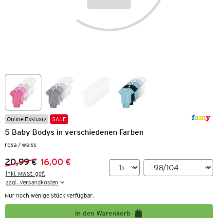
Online Exklusiv
SALE
5 Baby Bodys in verschiedenen Farben
rosa / weiss
20,99 €
16,00 €
Vorheriger Preis:
Neuer Preis:
inkl. MwSt. ggf.

zzgl. Versandkosten
Nur noch wenige Stück verfügbar.
In den Warenkorb