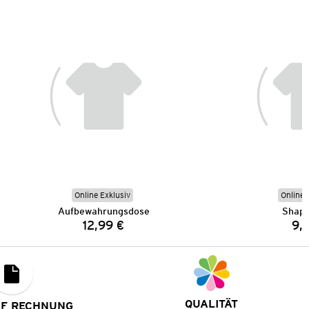
Online Exklusiv
Online 
Aufbewahrungsdose
Shape
12,99 €
9,
Preis:
QUALITÄT
UF RECHNUNG