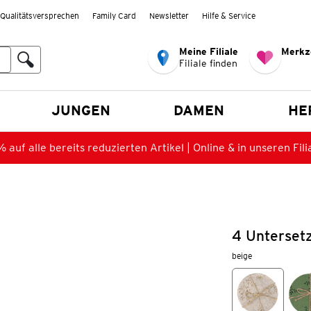
Qualitätsversprechen
Family Card
Newsletter
Hilfe & Service
Meine Filiale
Merkz
Filiale finden
en
JUNGEN
DAMEN
HE
 auf alle bereits reduzierten Artikel | Online & in unseren Fili
4 Untersetz
beige