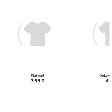
Platzset
Deko-Au
3,99 €
4,
Preis: