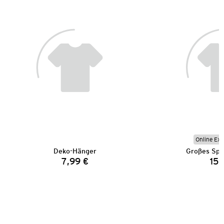
Online Exk
Deko-Hänger
Großes Spo
7,99 €
15,
Preis: