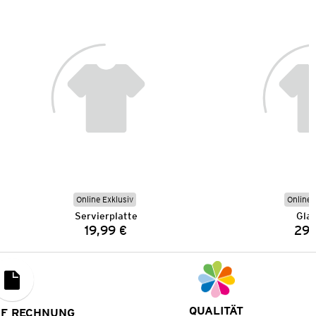
Online Exklusiv
Online 
Servierplatte
Gla
19,99 €
29,
Preis:
QUALITÄT
UF RECHNUNG