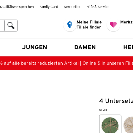
Qualitätsversprechen
Family Card
Newsletter
Hilfe & Service
Meine Filiale
Merkz
Filiale finden
en
JUNGEN
DAMEN
HE
 auf alle bereits reduzierten Artikel | Online & in unseren Fili
4 Untersetz
grün