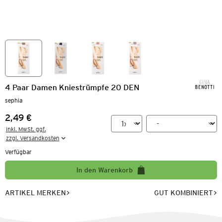
4 Paar Damen Kniestrümpfe 20 DEN
sephia
2,49 €
Preis:
inkl. MwSt. ggf.

zzgl. Versandkosten
Verfügbar
In den Warenkorb
ARTIKEL MERKEN
GUT KOMBINIERT