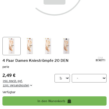
4 Paar Damen Kniestrümpfe 20 DEN
perle
2,49 €
Preis:
inkl. MwSt. ggf.

zzgl. Versandkosten
Verfügbar
In den Warenkorb