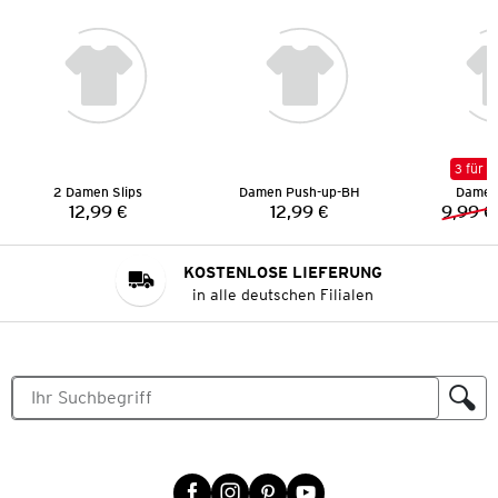
3 für 2
2 Damen Slips
Damen Push-up-BH
Damen 
12,99 €
12,99 €
9,99 €
Preis:
Preis:
KOSTENLOSE LIEFERUNG
in alle deutschen Filialen