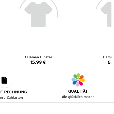
3 Damen Hipster
Damen
15,99 €
6,
Preis:
QUALITÄT
UF RECHNUNG
die glücklich macht
tere Zahlarten