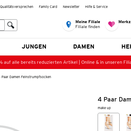
Qualitätsversprechen
Family Card
Newsletter
Hilfe & Service
Meine Filiale
Merkz
Filiale finden
en
JUNGEN
DAMEN
HE
 auf alle bereits reduzierten Artikel | Online & in unseren Fili
4 Paar Damen Feinstrumpfsocken
4 Paar Dam
make up