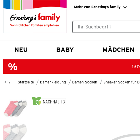
Mehr von Ernsting’s family
Keine Suchvorschläge gefund
NEU
BABY
MÄDCHEN
50%
Startseite
Damenkleidung
Damen-Socken
Sneaker-Socken für 
NACHHALTIG