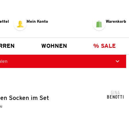
ettel
Mein Konto
Warenkorb
RREN
WOHNEN
% SALE
alen
en Socken im Set
au