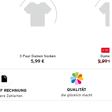
3 für 2
3 Paar Damen Socken
Damen 
5,99 €
9,99 €
Preis:
QUALITÄT
UF RECHNUNG
die glücklich macht
tere Zahlarten