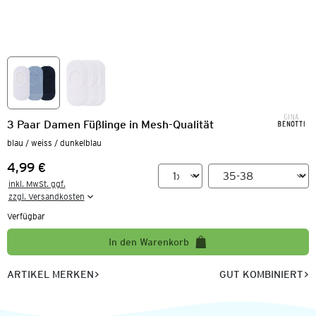
3 Paar Damen Füßlinge in Mesh-Qualität
blau / weiss / dunkelblau
4,99 €
Preis:
inkl. MwSt. ggf.

zzgl. Versandkosten
Verfügbar
In den Warenkorb
ARTIKEL MERKEN
GUT KOMBINIERT