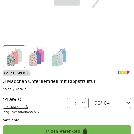
Online Exklusiv
3 Mädchen Unterhemden mit Rippstruktur
salbei / koralle
14,99 €
Preis:
inkl. MwSt. ggf.

zzgl. Versandkosten
Verfügbar
In den Warenkorb