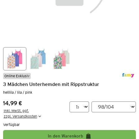
Online Exklusiv
3 Mädchen Unterhemden mit Rippstruktur
helllila / lila / pink
14,99 €
Preis:
inkl. MwSt. ggf.

zzgl. Versandkosten
Verfügbar
In den Warenkorb