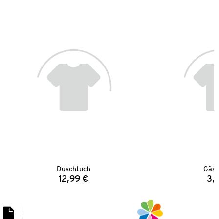
Duschtuch
Gäst
12,99 €
3,
Preis: