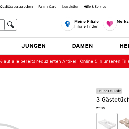
Qualitätsversprechen
Family Card
Newsletter
Hilfe & Service
Meine Filiale
Merkz
Filiale finden
en
JUNGEN
DAMEN
HE
 auf alle bereits reduzierten Artikel | Online & in unseren Fili
Online Exklusiv
3 Gästetüc
weiss