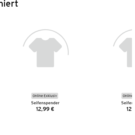
niert
Online Exklusiv
Online 
Seifenspender
Seifen
12,99 €
12,
Preis: